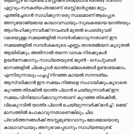
ഏറ്റവും സൗകര്യപ്രദമാണ്. ബസ്സ് മാർഗ്ഗമോ മറ്റും
എത്തിച്ചേരാൻ സാധിക്കുന്ന ഒരു സ്ഥലമാണ് ആലപ്പുഴ.
അനുയോജ്യമായ കാലാവസ്ഥയും സുഖകരമായ യാത്രയും
ആഗ്രഹിക്കുന്നവർക്ക് നവംബർ മുതൽ ഫെബ്രുവരി
വരെയുള്ള സമയങ്ങളിൽ സന്ദർശിക്കാവുന്നതാണ്. ഈ
സമയങ്ങളിൽ സന്ദർശകരുടെ എണ്ണം താരതമ്യേന കൂടുതൽ
ആയിരിക്കും. അതിനാൽ തന്നെ വാടക നിരക്കുകൾ
ഉയർന്നേക്കാനും സാധ്യതയുണ്ട്. ജൂൺ - സെപ്റ്റംബർ
മാസങ്ങളിൽ ചിലപ്പോൾ യാത്രാക്ലേശങ്ങൾ ഉണ്ടായേക്കാം.
എന്നിരുന്നാലും പച്ചപ്പ്‌ നിറഞ്ഞ കായൽ സൗന്ദര്യം
ആസ്വദിക്കാൻ ഈ സമയം നിങ്ങളെ സഹായിക്കും.കൂടാതെ
കുറഞ്ഞ തിരക്കിൽ യാത്ര പ്ലാൻ ചെയ്യുന്നവർക്ക് ഈ
സമയം വിനിയോഗിക്കാവുന്നതാണ്. കുറഞ്ഞ തിരക്കിൽ,
വിലകുറവിൽ യാത്ര പ്ലാൻ ചെയ്യുന്നവർക്ക് മാർച്ച് - മെയ്
മാസത്തിൽ പോകാവുന്നതാണെങ്കിലും ചില
പ്രവർത്തനങ്ങൾക്ക് തടസ്സമുണ്ടാവാനും മോശമായൊരു
കാലാവസ്ഥയും അനുഭവപ്പെടാനും സാധ്യതയുണ്ട്.