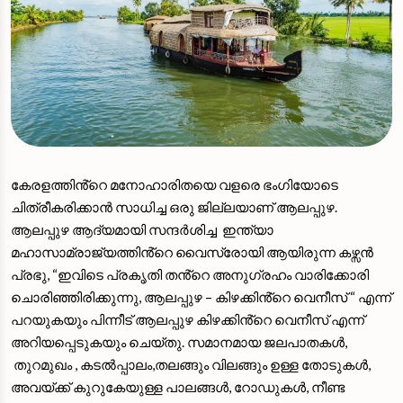
കേരളത്തിൻ്റെ മനോഹാരിതയെ വളരെ ഭംഗിയോടെ
ചിത്രീകരിക്കാൻ സാധിച്ച ഒരു ജില്ലയാണ് ആലപ്പുഴ.
ആലപ്പുഴ ആദ്യമായി സന്ദർശിച്ച ഇന്ത്യാ
മഹാസാമ്രാജ്യത്തിൻ്റെ വൈസ്രോയി ആയിരുന്ന കഴ്സന്‍
പ്രഭു, “ഇവിടെ പ്രകൃതി തൻ്റെ അനുഗ്രഹം വാരിക്കോരി
ചൊരിഞ്ഞിരിക്കുന്നു, ആലപ്പുഴ – കിഴക്കിൻ്റെ വെനീസ് “ എന്ന്
പറയുകയും പിന്നീട് ആലപ്പുഴ കിഴക്കിൻ്റെ വെനീസ് എന്ന്
അറിയപ്പെടുകയും ചെയ്‌തു. സമാനമായ ജലപാതകൾ,
തുറമുഖം , കടല്‍പ്പാലം,തലങ്ങും വിലങ്ങും ഉള്ള തോടുകള്‍,
അവയ്ക്ക് കുറുകേയുള്ള പാലങ്ങള്‍, റോഡുകള്‍, നീണ്ട