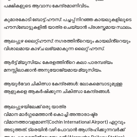
പക്ഷികളുടെ ആവാസ കേന്ദ്രമാണിവിടം.
കുമാരകോടി ബോട്ട് ഹൗസ്: പച്ചപ്പ് നിറഞ്ഞ കായലുകളിലൂടെ
ഹൗസ്ബോട്ടുകളിൽ യാത്ര ചെയ്യാൻ പ്രശസ്തമായ സ്ഥലം.
ആലപ്പുഴ ലൈറ്റ്ഹൗസ്: നഗരത്തിൻ്റെയും കായലിൻ്റെയും
വിശാലമായ കാഴ്ച ലഭ്യമാകുന്ന ലൈറ്റ് ഹൗസ്.
ആർട്ട് മ്യൂസിയം: കേരളത്തിൻ്റെ കലാ പാരമ്പര്യം
മനസ്സിലാക്കാൻ അനുയോജ്യമായ മ്യൂസിയം.
ആയുർവേദ ചികിത്സാ കേന്ദ്രങ്ങൾ: ലോകമെമ്പാടുമുള്ള
ആളുകളെ ആകർഷിക്കുന്ന ചികിത്സാ കേന്ദ്രങ്ങൾ.
ആലപ്പുഴയിലേക്ക് ഒരു യാത്ര
വിമാന മാർഗ്ഗമെത്താൻ കൊച്ചി അന്താരാഷ്ട്ര
വിമാനത്താവളമാണ് (Cochin International Airport) ഏറ്റവും
അടുത്തത്. ട്രെയിൻ വഴി പോവാൻ ആഗ്രഹിക്കുന്നവർക്ക്
ആലപ്പുഴ റെയിൽവേ സ്റ്റേഷൻ (Alappuzha Railway Station)